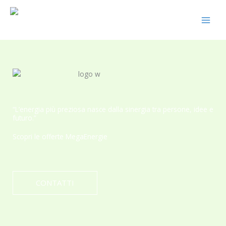
Vai
al
contenuto
“L’energia più preziosa nasce dalla sinergia tra persone, idee e
futuro.”
Scopri le offerte MegaEnergie
CONTATTI