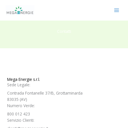
Vai
al
contenuto
Contatti
Mega Energie s.r.l.
Sede Legale:
Contrada Fontanelle 37/B, Grottaminarda
83035 (AV)
Numero Verde:
800 012 423
Servizio Clienti: